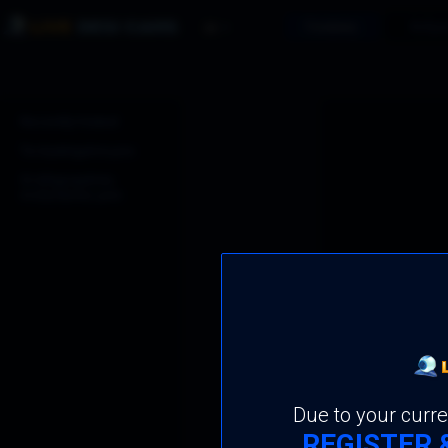
Γυναίκες
Άνδρε
Ell
Recently Visited
Τα Αγαπημένα μου
Οι πληρωμένες
συζητήσεις μου
Εγ
Due to your curre
REGISTER 