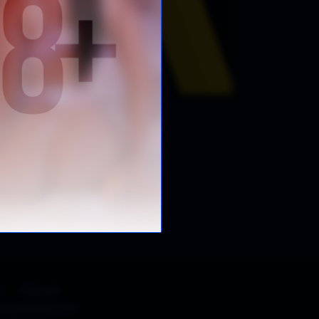
ς
Πολιτική
 συμμόρφωσης με