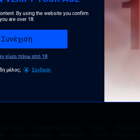
Εγγραφή
content. By using the website you confirm
you are over 18.
Συνέχιση
δεν είμαι πάνω από 18
δη μέλος;
Σύνδεση
upport Center
Επικοινωνήστε Μαζί Μας
Trust Us
Όροι Χρήση
τας
Πολιτική αντι-σπαμ
Refund Policy
18 U.S.C. 2257 Δήλωση