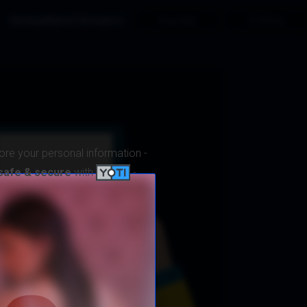
Επισκεφθήκατε Πρόσφατα
Εγγραφή
Σύνδεση
ore your personal information -
safe & secure
with
-
έλα
ε Πρόσφατα λίστα σας.