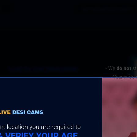
ς
Ζωντανή Ερωτική Συνομιλία
- We
do not
st
Η ΛΊΣΤΑ ΣΑΣ ΕΊΝΑΙ ΚΕΝΉ
- Your info’s
'Πρόσφατα' δείχνει τα τελευταία Μοντ
που έχετε παρακολουθήσει
Θα σας περιμένουν, όλα!
γραφείτε τώρα για να προσθέστε Μοντέλα στη Επισκεφθήκατ
nt location you are required to
& VERIFY YOUR AGE